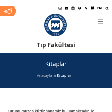
EN
Tıp Fakültesi
Ana
Kitaplar
İçerik
Anasayfa
Kitaplar
Kurumumuzda kütüphanemiz bulunmaktadır. İç